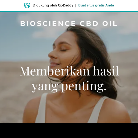
Didukung oleh
GoDaddy
|
Buat situs gratis Anda
BIOSCIENCE CBD OIL
Memberikan hasil
yang penting.